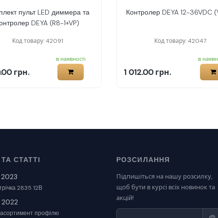
плект пульт LED диммера та
Контролер DEYA 12-36VDC (
онтролер DEYA (R8-1+VP)
Код товару: 42091
Код товару: 42047
в наявності
в наявн
.00 грн.
1 012.00 грн.
ТА СТАТТІ
РОЗСИЛАННЯ
 2023
Підпишіться на нашу розсилку,
щоб бути в курсі всіх новинок та
річка 2835 12В
акцій!
 2022
асортимент профілю
@