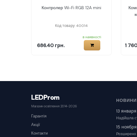
Контролер Wi-Fi RGB 12A mini
Ком
к
Код товару: 40014
в наявності
686.40 грн.
1 760
LEDProm
НОВИНИ 
Магазин освітлення 2014-2026
13 января
Гарантія
Надійшла ст
Акції
15 ноября
Контакти
Розширено 