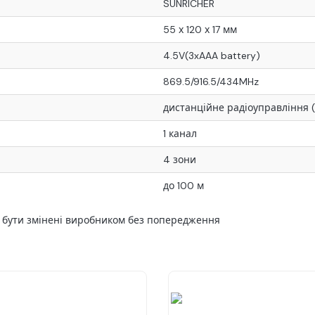
SUNRICHER
55 х 120 х 17 мм
4.5V(3xAAA battery)
869.5/916.5/434MHz
дистанційне радіоуправління (
1 канал
4 зони
до 100 м
ь бути змінені виробником без попередження