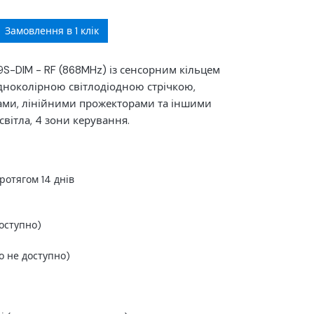
Замовлення в 1 клік
19S-DIM - RF (868MHz) із сенсорним кільцем
одноколірною світлодіодною стрічкою,
ами, лінійними прожекторами та іншими
вітла, 4 зони керування.
ротягом 14 днів
оступно)
о не доступно)