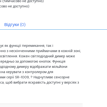
ві (тимчасово не доступно)
сово не доступно)
Відгуки (0)
є як функції перемикання, так і
нно з нескінченними приймачами в кожній зоні,
о освітлення. Кожен світлодіодний димер може
середньо за допомогою кнопок. Функція
тлодіодному димеру відображати мільйони
жна керувати з контролером для
ми серії SR-1009, ? Надчутливе сенсорне
а, щоб вибрати яскравість доступні у версіях з