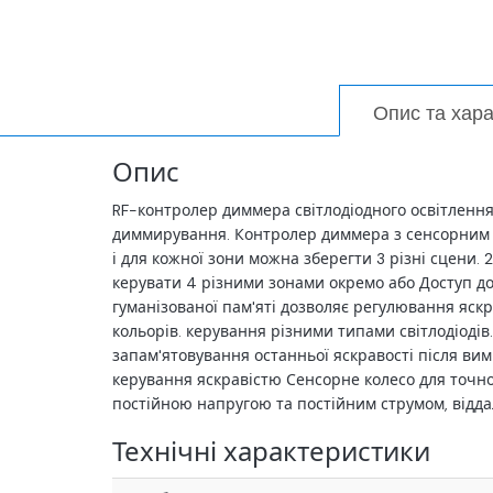
Опис та хар
Опис
RF-контролер диммера світлодіодного освітлення
диммирування. Контролер диммера з сенсорним к
і для кожної зони можна зберегти 3 різні сцени.
керувати 4 різними зонами окремо або Доступ до
гуманізованої пам'яті дозволяє регулювання яск
кольорів. керування різними типами світлодіод
запам'ятовування останньої яскравості після ви
керування яскравістю Сенсорне колесо для точног
постійною напругою та постійним струмом, відд
Технічні характеристики