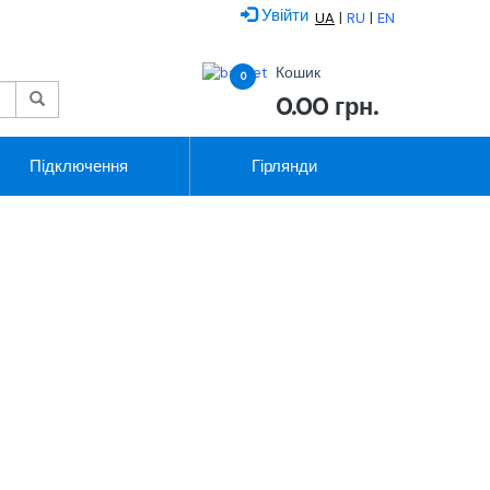
Увійти
|
|
UA
RU
EN
Кошик
0
0.00
грн.
Підключення
Гірлянди