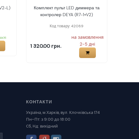
V2-L)
Комплект пульт LED диммера та
контролер DEYA (R7-1+V2)
Код товару: 42089
на замовлення
ості
2-5 дні
1 320.00 грн.
КОНТАКТИ
Україна, м.Харків, вул. Клочківська 174
Пн–Пт: з 9:00 до 18:00
Сб, Нд: вихідний