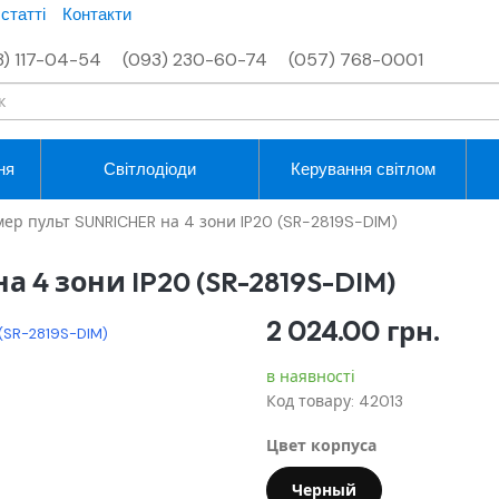
статті
Контакти
8) 117-04-54
(093) 230-60-74
(057) 768-0001
ня
Світлодіоди
Керування світлом
ер пульт SUNRICHER на 4 зони IP20 (SR-2819S-DIM)
 4 зони IP20 (SR-2819S-DIM)
2 024.00
грн.
в наявності
Код товару: 42013
Цвет корпуса
Черный