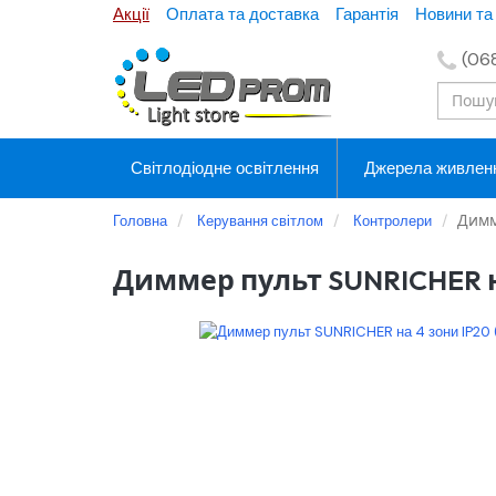
Акції
Оплата та доставка
Гарантія
Новини та 
(06
Світлодіодне освітлення
Джерела живлен
Димм
Головна
Керування світлом
Контролери
Диммер пульт SUNRICHER на